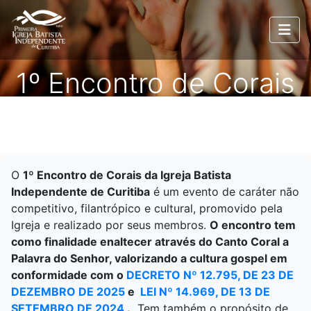
1º Encontro de Corais
O
1º Encontro de Corais da Igreja Batista
Independente de Curitiba
é um evento de caráter não
competitivo, filantrópico e cultural, promovido pela
Igreja e realizado por seus membros.
O encontro tem
como finalidade enaltecer através do Canto Coral a
Palavra do Senhor, valorizando a cultura gospel em
conformidade com o
DECRETO Nº 12.795, DE 23 DE
DEZEMBRO DE 2025
e
LEI Nº 14.969, DE 13 DE
SETEMBRO DE 2024
.
Tem também o propósito de