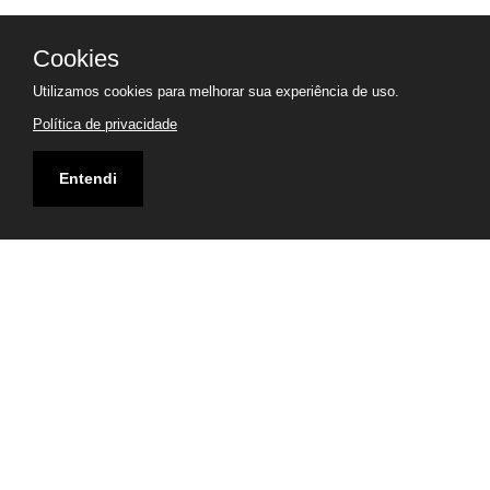
Cookies
Utilizamos cookies para melhorar sua experiência de uso.
Política de privacidade
Entendi
Endereço
Rua Guararapes, 2058 (Rápida do Portão), CEP
80320-210 - Vila Izabel, Curitiba, PR
Visualizar Mapa